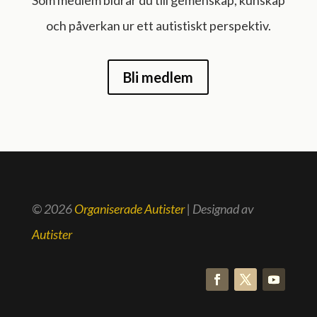
Som medlem bidrar du till gemenskap, kunskap
och påverkan ur ett autistiskt perspektiv.
Bli medlem
© 2026
Organiserade Autister
| Designad av
Autister