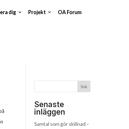
era dig
Projekt
OA Forum
Sök
Senaste
inläggen
på
ns
Samtal som gör skillnad –