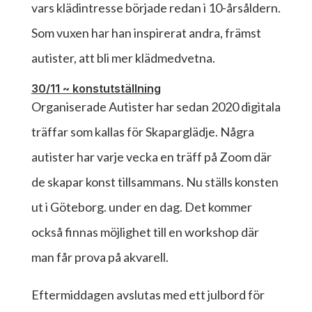
vars klädintresse började redan i 10-årsåldern.
Som vuxen har han inspirerat andra, främst
autister, att bli mer klädmedvetna.
30/11 ~ konstutställning
Organiserade Autister har sedan
2020 digitala
träffar som kallas för Skaparglädje. Några
autister har varje vecka en träff på Zoom där
de skapar konst tillsammans. Nu ställs konsten
ut i Göteborg. under en dag. Det kommer
också finnas möjlighet till en workshop där
man får prova på akvarell.
Eftermiddagen avslutas med ett julbord för