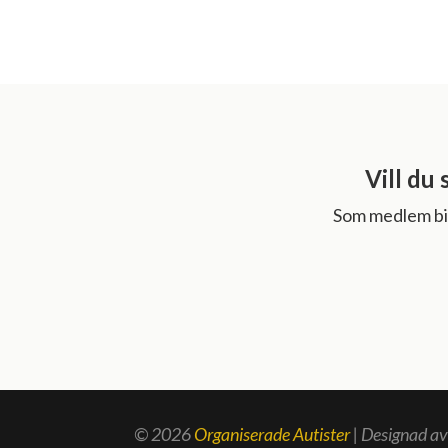
Vill du 
Som medlem bid
© 2026
Organiserade Autister
| Designad a