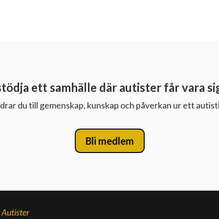
stödja ett samhälle där autister får vara si
rar du till gemenskap, kunskap och påverkan ur ett autisti
Bli medlem
v
Autister