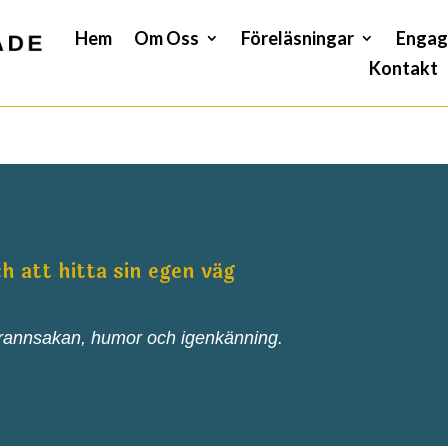
Hem
Om Oss
Föreläsningar
Engag
Kontakt
h att hitta sin egen väg
vrannsakan, humor och igenkänning.