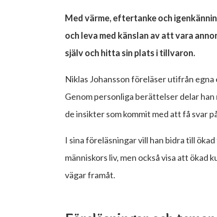
Med värme, eftertanke och igenkänning
och leva med känslan av att vara anno
själv och hitta sin plats i tillvaron.
Niklas Johansson föreläser utifrån egna
Genom personliga berättelser delar han m
de insikter som kommit med att få svar p
I sina föreläsningar vill han bidra till ö
människors liv, men också visa att ökad k
vägar framåt.