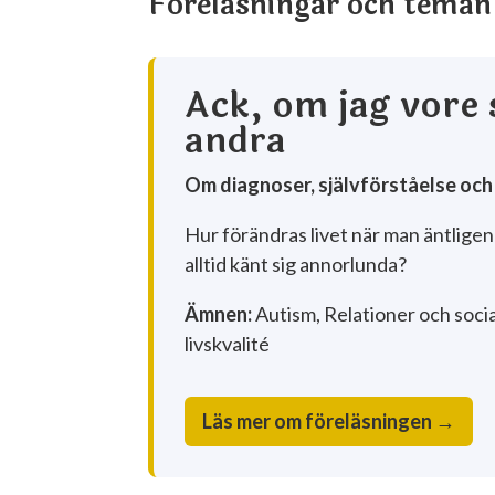
Föreläsningar och teman
Ack, om jag vore 
andra
Om diagnoser, självförståelse och a
Hur förändras livet när man äntligen
alltid känt sig annorlunda?
Ämnen:
Autism, Relationer och social
livskvalité
Läs mer om föreläsningen →