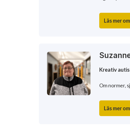
Läs mer om
Suzanne
Kreativ autis
Om normer, sj
Läs mer om