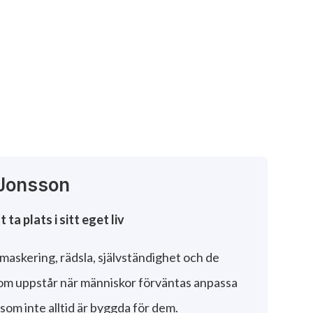
 Jonsson
ta plats i sitt eget liv
maskering, rädsla, självständighet och de
om uppstår när människor förväntas anpassa
m som inte alltid är byggda för dem.