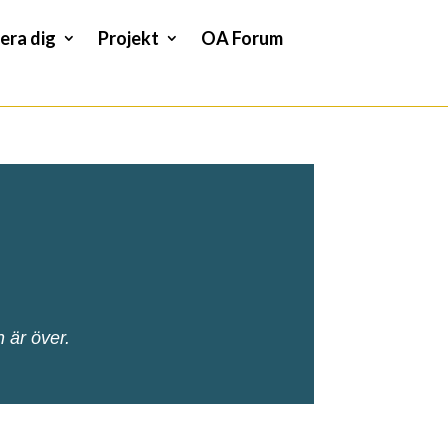
era dig
Projekt
OA Forum
n är över.