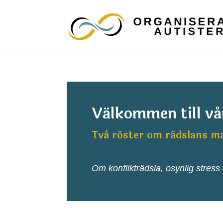
Välkommen till vå
Två röster om rädslans ma
Om konflikträdsla, osynlig stress