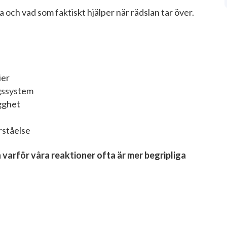
ra och vad som faktiskt hjälper när rädslan tar över.
ier
ngssystem
ygghet
rståelse
 varför våra reaktioner ofta är mer begripliga