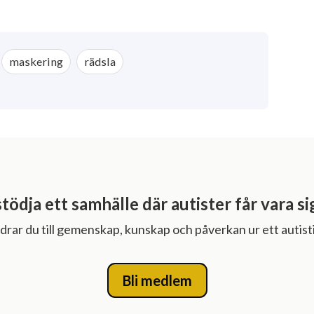
maskering
rädsla
stödja ett samhälle där autister får vara si
rar du till gemenskap, kunskap och påverkan ur ett autisti
Bli medlem