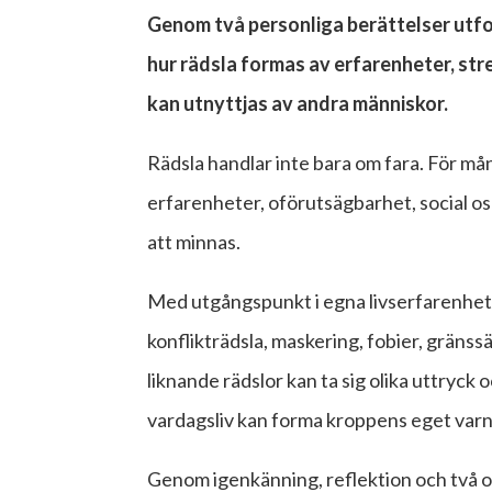
Genom två personliga berättelser utf
hur rädsla formas av erfarenheter, stre
kan utnyttjas av andra människor.
Rädsla handlar inte bara om fara. För må
erfarenheter, oförutsägbarhet, social o
att minnas.
Med utgångspunkt i egna livserfarenhet
konflikträdsla, maskering, fobier, gräns
liknande rädslor kan ta sig olika uttryck
vardagsliv kan forma kroppens eget var
Genom igenkänning, reflektion och två ol