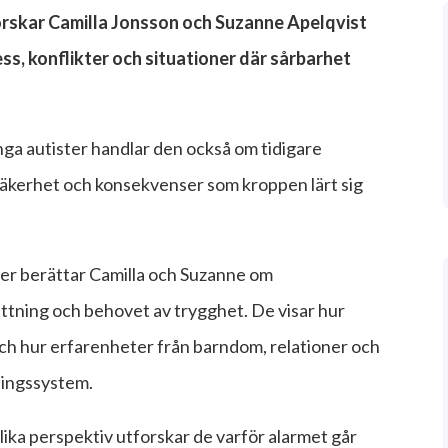
orskar Camilla Jonsson och Suzanne Apelqvist
ss, konflikter och situationer där sårbarhet
nga autister handlar den också om tidigare
säkerhet och konsekvenser som kroppen lärt sig
er berättar Camilla och Suzanne om
sättning och behovet av trygghet. De visar hur
 och hur erfarenheter från barndom, relationer och
ningssystem.
ika perspektiv utforskar de varför alarmet går