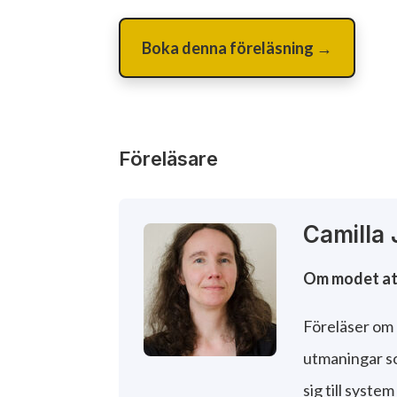
Boka denna föreläsning →
Föreläsare
Camilla
Om modet att 
Föreläser om 
utmaningar s
sig till syste