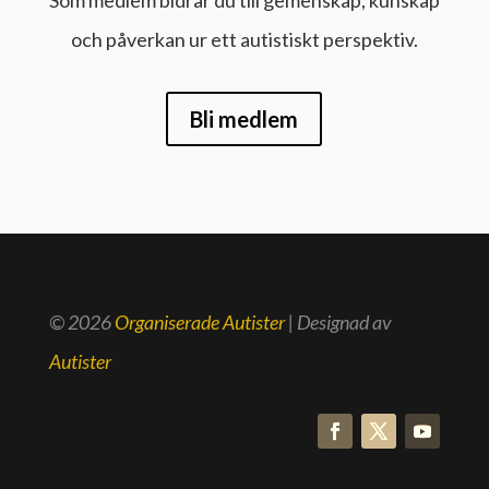
Som medlem bidrar du till gemenskap, kunskap
och påverkan ur ett autistiskt perspektiv.
Bli medlem
© 2026
Organiserade Autister
| Designad av
Autister